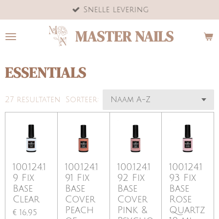
Snelle levering
Ga
direct
MASTER NAILS
naar
de
hoofdinhoud
ESSENTIALS
27 resultaten
Sorteer:
100.124.1
100.124.1
100.124.1
100.124.1
9 Fix
91 Fix
92 Fix
93 Fix
Base
Base
Base
Base
Clear
Cover
Cover
Rose
Peach
Pink &
Quartz
€ 16,95