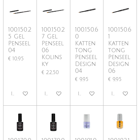
100.150.2
100.150.2
100.150.6
100.150.6
5 Gel
7 Gel
0
1
Penseel
Penseel
Katten
Katten
04
06
tong
tong
Kolins
Penseel
Penseel
€ 10,95
ky
Design
Design
04
06
€ 22,50
€ 9,95
€ 9,95
In winkelwagen
In winkelwagen
In winkelwagen
In winkel