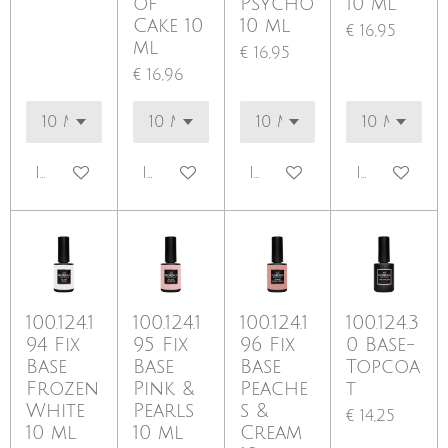
of
Psycho
10 ml
Cake 10
10 ml
€ 16,95
ml
€ 16,95
€ 16,96
In winkelwagen
In winkelwagen
In winkelwagen
In winkel
100.124.1
100.124.1
100.124.1
100.124.3
94 Fix
95 Fix
96 Fix
0 Base-
Base
Base
Base
Topcoa
Frozen
Pink &
Peache
t
White
Pearls
s &
€ 14,25
10 ml
10 ml
Cream