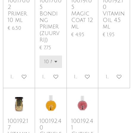
100.170.0
100.170.0
100.191.0
100.192.1
2
5
5
0
Primer
Bondi
Magic
Vitamin
10 ml
ng
Coat 12
Oil 4.5
Primer
ml
ml
€ 6,50
(zuurv
€ 4,95
€ 1,95
rij)
€ 7,75
In winkelwagen
In winkelwagen
In winkelwagen
In winkel
100.192.1
100.192.4
100.192.4
7
0
1