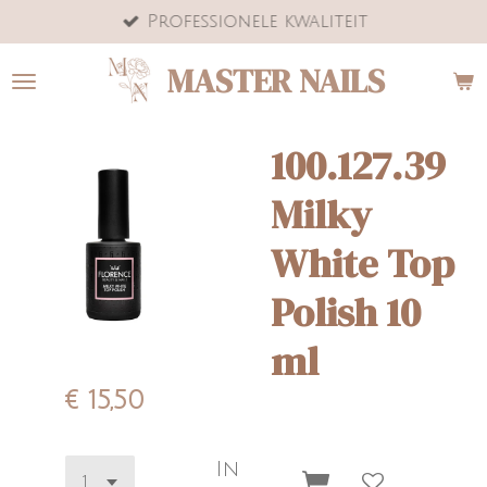
Professionele kwaliteit
Ga
direct
MASTER NAILS
naar
de
hoofdinhoud
100.127.39
Milky
White Top
Polish 10
ml
€ 15,50
In