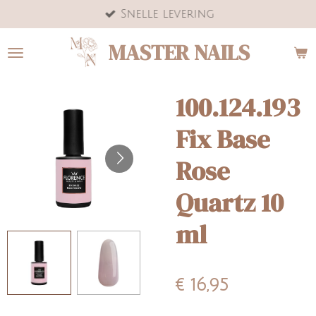
Snelle levering
Ga
direct
MASTER NAILS
naar
de
hoofdinhoud
100.124.193
Fix Base
Rose
Quartz 10
ml
€ 16,95