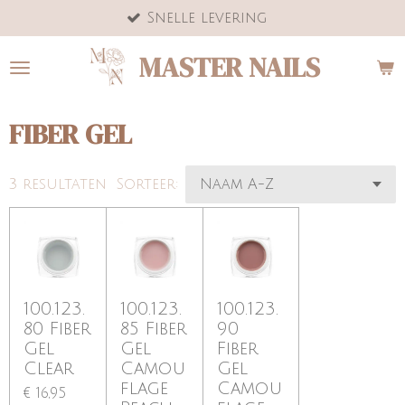
Snelle levering
Ga
direct
MASTER NAILS
naar
de
hoofdinhoud
FIBER GEL
3 resultaten
Sorteer:
100.123.
100.123.
100.123.
80 Fiber
85 Fiber
90
Gel
Gel
Fiber
Clear
Camou
Gel
flage
Camou
€ 16,95