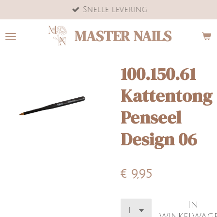
Snelle levering
Ga
direct
MASTER NAILS
naar
de
hoofdinhoud
100.150.61
Kattentong
Penseel
Design 06
€ 9,95
In
winkelwag