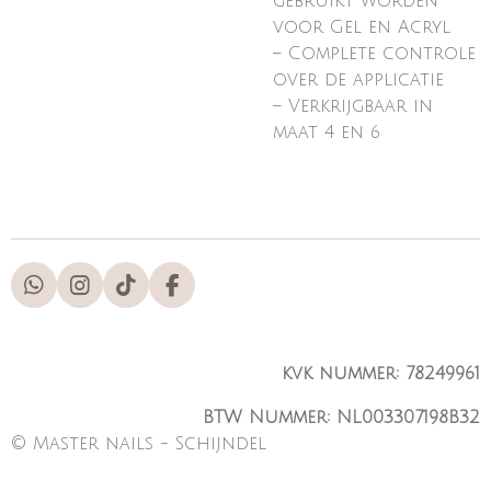
gebruikt worden
voor Gel en Acryl
– Complete controle
over de applicatie
– Verkrijgbaar in
maat 4 en 6
W
I
T
F
h
n
i
a
a
s
k
c
t
t
T
e
kvk nummer: 78249961
s
a
o
b
A
g
k
o
BTW Nummer: NL003307198B32
p
r
o
p
a
k
© Master nails - Schijndel
m