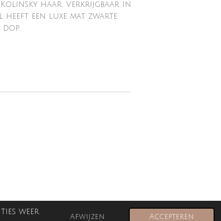
olinsky haar. Verkrijgbaar in
el heeft een luxe mat zwarte
 dop.
ties weer
Afwijzen
Accepteren