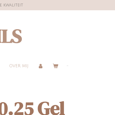
e kwaliteit
ILS
OVER MIJ
0.25 Gel