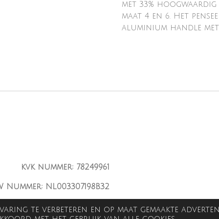
met 33% hoogwaardig K
maat 4 en 6. Het pense
aluminium handle met
kvk nummer: 78249961
W Nummer: NL003307198B32
varing te verbeteren en op maat gemaakte adverten