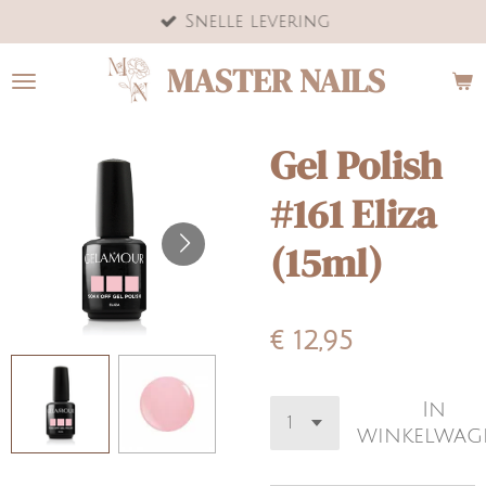
Snelle levering
Ga
direct
MASTER NAILS
naar
de
hoofdinhoud
Gel Polish
#161 Eliza
(15ml)
€ 12,95
In
winkelwag