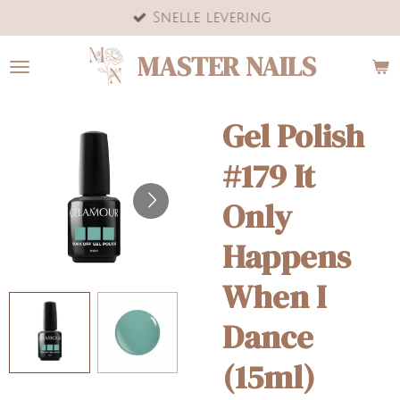
Snelle levering
Ga
direct
MASTER NAILS
naar
de
hoofdinhoud
Gel Polish
#179 It
Only
Happens
When I
Dance
(15ml)