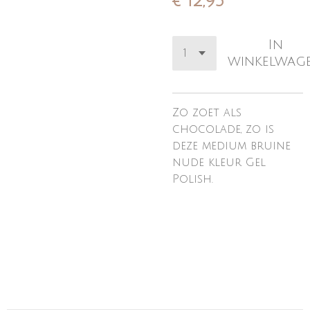
€ 12,95
In
winkelwag
Zo zoet als
chocolade, zo is
deze medium bruine
nude kleur Gel
Polish.