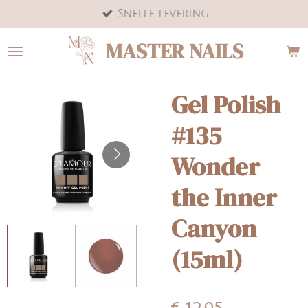
Snelle levering
Ga
direct
MASTER NAILS
naar
de
hoofdinhoud
Gel Polish
#135
Wonder
the Inner
Canyon
(15ml)