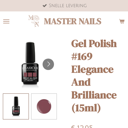
Snelle levering
Ga
direct
MASTER NAILS
naar
de
hoofdinhoud
Gel Polish
#169
Elegance
And
Brilliance
(15ml)