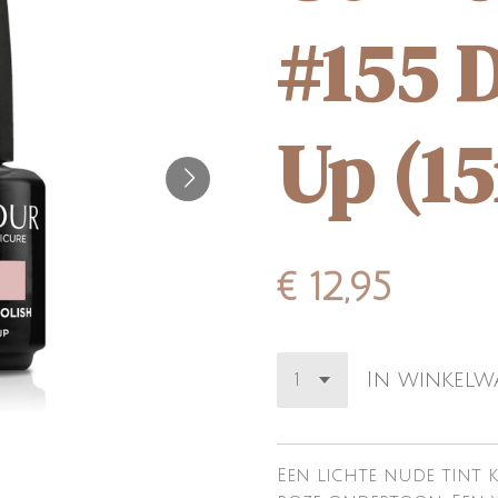
#155 
Up (1
€ 12,95
In winkel
Een lichte nude tint k