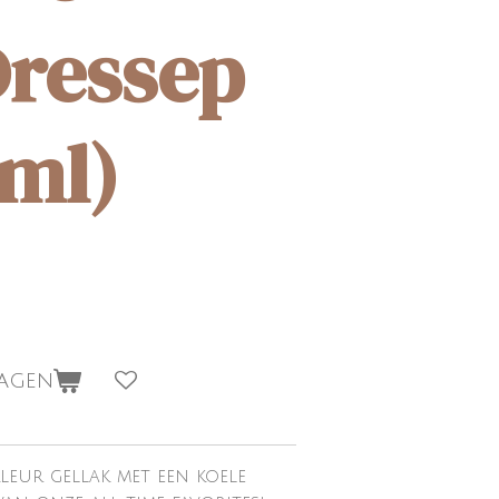
Dressep
5ml)
wagen
leur gellak met een koele