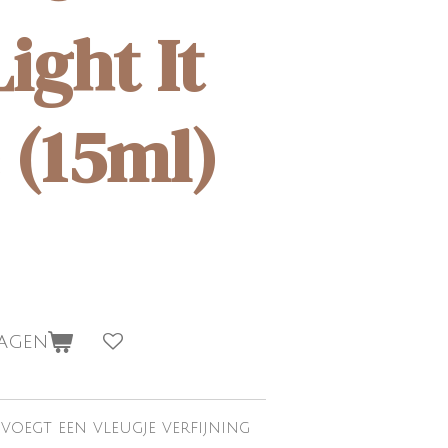
ight It
 (15ml)
wagen
 voegt een vleugje verfijning