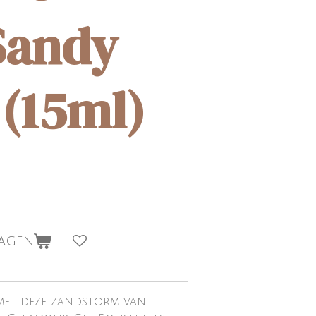
Sandy
 (15ml)
wagen
 met deze zandstorm van