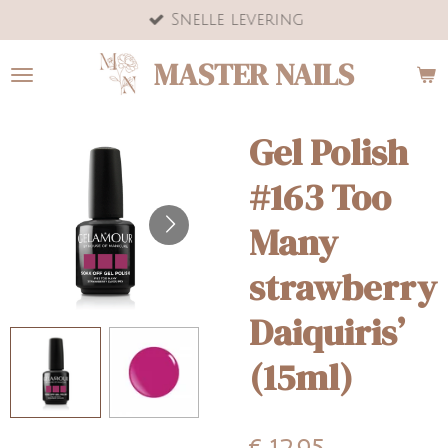
Snelle levering
Ga
direct
MASTER NAILS
naar
de
hoofdinhoud
Gel Polish
#163 Too
Many
strawberry
Daiquiris’
(15ml)