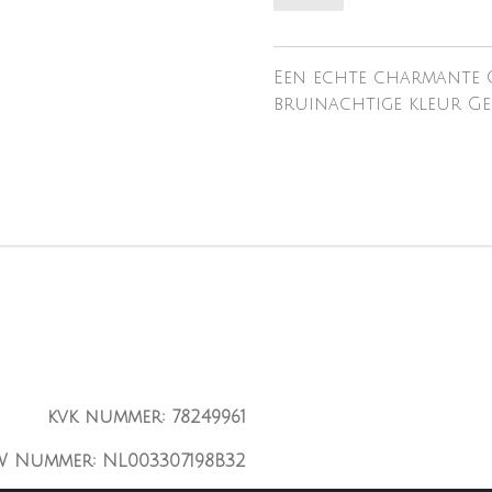
Een echte charmante 
bruinachtige kleur Gel
kvk nummer: 78249961
W Nummer: NL003307198B32