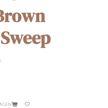
 Brown
 Sweep
)
wagen