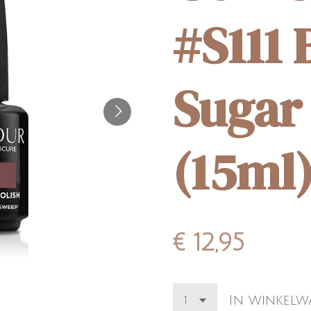
#S111
Sugar
(15ml
€ 12,95
In winkel