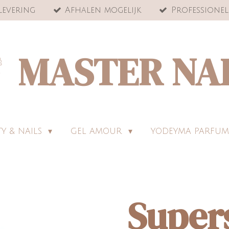
levering
Afhalen mogelijk
Professionel
MASTER NA
Y & NAILS
GEL AMOUR
YODEYMA PARFUM
Super