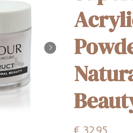
Acryli
Powd
Natur
Beauty
€ 32,95