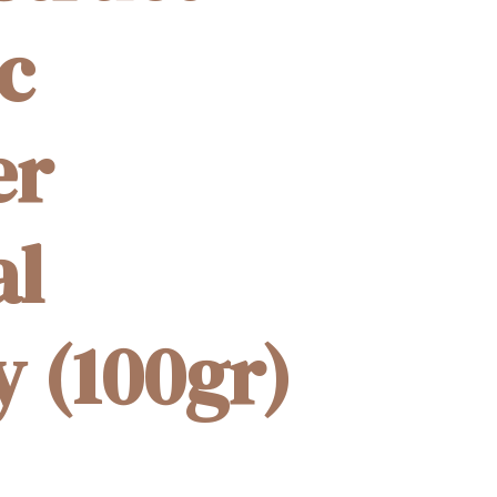
c
er
al
 (100gr)