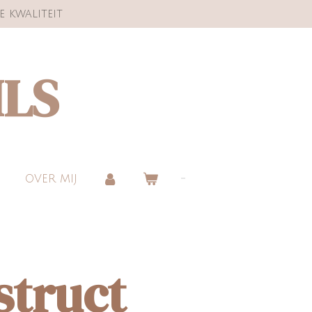
e kwaliteit
ILS
OVER MIJ
struct