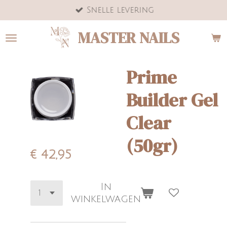
Snelle levering
Ga
direct
MASTER NAILS
naar
de
hoofdinhoud
Prime
Builder Gel
Clear
(50gr)
€ 42,95
In
winkelwagen