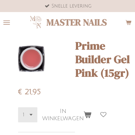
Snelle levering
Ga
direct
MASTER NAILS
naar
de
hoofdinhoud
Prime
Builder Gel
Pink (15gr)
€ 21,95
In
winkelwagen