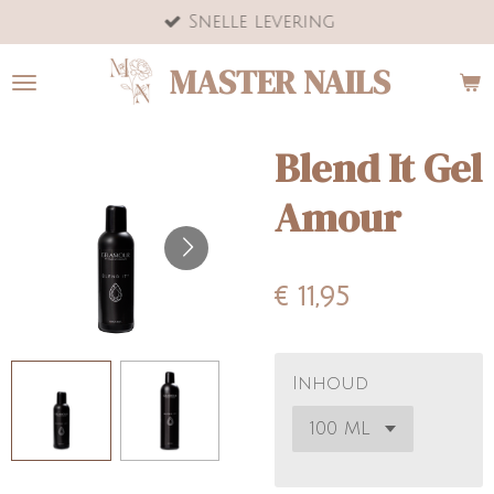
Snelle levering
Ga
direct
MASTER NAILS
naar
de
hoofdinhoud
Blend It Gel
Amour
€ 11,95
Inhoud