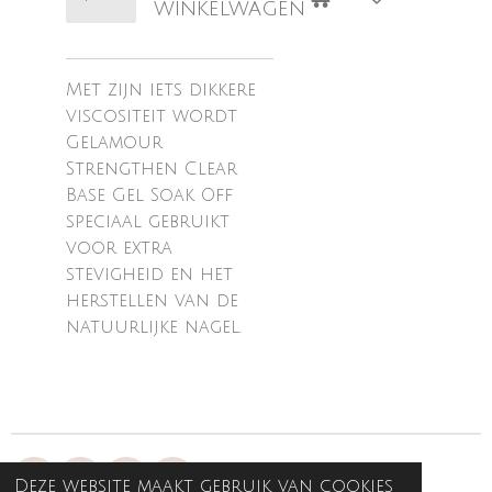
winkelwagen
Met zijn iets dikkere
viscositeit wordt
Gelamour
Strengthen Clear
Base Gel Soak Off
speciaal gebruikt
voor extra
stevigheid en het
herstellen van de
natuurlijke nagel.
Deze website maakt gebruik van cookies
W
I
T
F