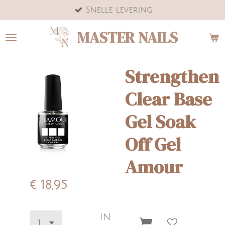
Snelle levering
Ga
direct
MASTER NAILS
naar
de
hoofdinhoud
Strengthen
Clear Base
Gel Soak
Off Gel
Amour
€ 18,95
In