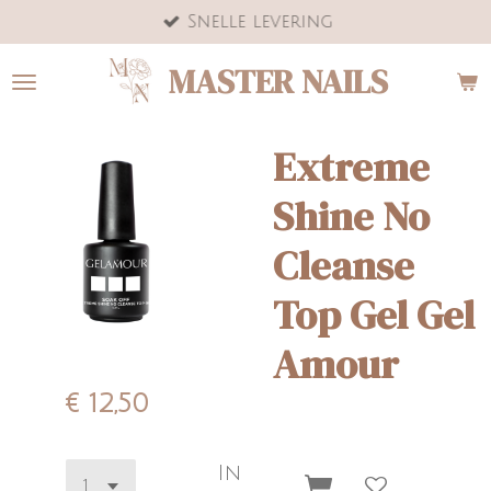
Snelle levering
Ga
direct
MASTER NAILS
naar
de
hoofdinhoud
Extreme
Shine No
Cleanse
Top Gel Gel
Amour
€ 12,50
In