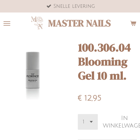
Snelle levering
Ga
direct
MASTER NAILS
naar
de
hoofdinhoud
100.306.04
Blooming
Gel 10 ml.
€ 12,95
In
winkelwag