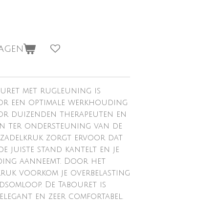
wagen
uret met rugleuning is
oor een optimale werkhouding
or duizenden therapeuten en
en ter ondersteuning van de
e zadelkruk zorgt ervoor dat
 de juiste stand kantelt en je
ding aanneemt. Door het
kruk voorkom je overbelasting
edsomloop. De Tabouret is
 elegant en zeer comfortabel.