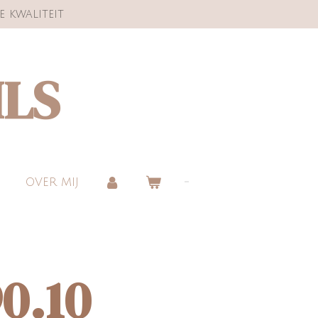
e kwaliteit
ILS
OVER MIJ
0.10