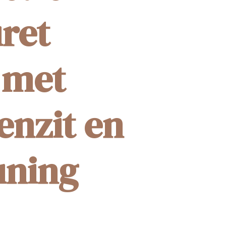
ret
 met
enzit en
uning