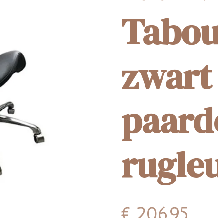
Tabou
zwart
paard
rugle
€ 206,95