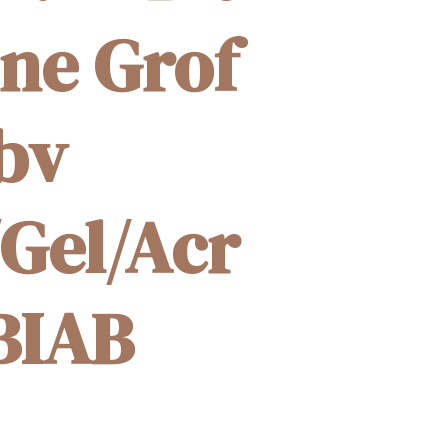
ne Grof
tbv
/Gel/Acr
/BIAB