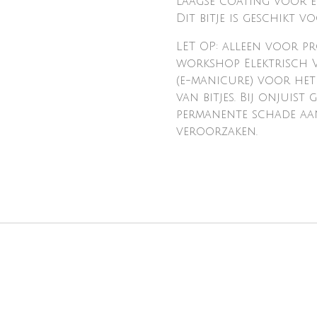
laagse coating voor e
Dit bitje is geschikt 
LET OP: alleen voor pr
workshop Elektrisch V
(e-manicure) voor het
van bitjes. Bij onjuist
permanente schade aa
veroorzaken.