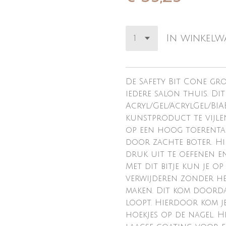
In winkel
De Safety Bit Cone gr
iedere salon thuis. Dit
Acryl/Gel/AcrylGel/BIA
kunstproduct te vijlen.
op een hoog toerental 
door zachte boter. H
druk uit te oefenen en 
Met dit bitje kun je op
verwijderen zonder het
maken. Dit kom doorda
loopt. Hierdoor kom je 
hoekjes op de nagel. He