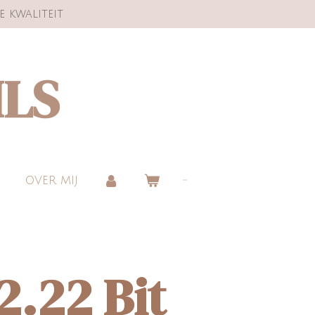
e kwaliteit
ILS
OVER MIJ
2.22 Bit