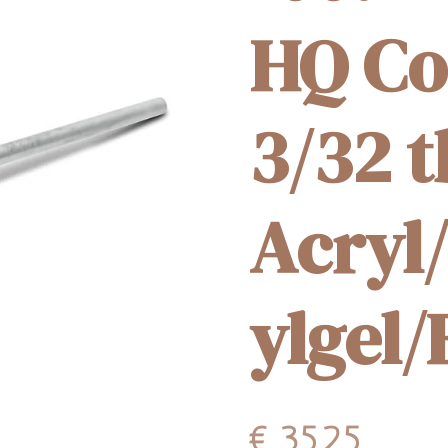
HQ Co
3/32 
Acryl
ylgel
€ 35,25