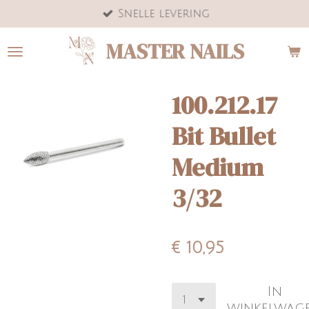
Snelle levering
Ga
direct
MASTER NAILS
naar
de
hoofdinhoud
100.212.17
Bit Bullet
Medium
3/32
€ 10,95
In
winkelwag