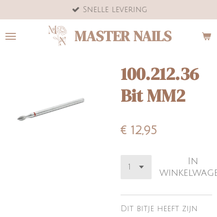
Snelle levering
Ga
direct
MASTER NAILS
naar
de
hoofdinhoud
100.212.36
Bit MM2
€ 12,95
In
winkelwag
Dit bitje heeft zijn