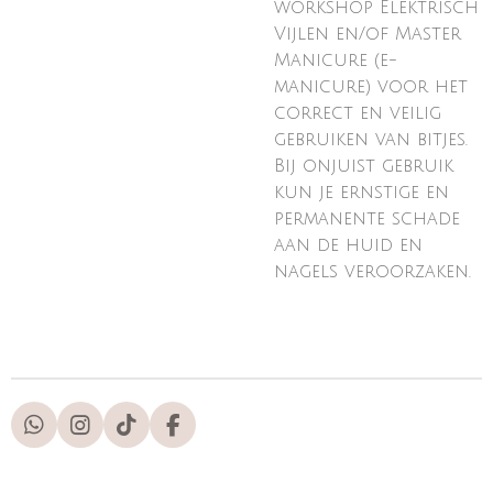
workshop Elektrisch
Vijlen en/of Master
Manicure (e-
manicure) voor het
correct en veilig
gebruiken van bitjes.
Bij onjuist gebruik
kun je ernstige en
permanente schade
aan de huid en
nagels veroorzaken.
W
I
T
F
h
n
i
a
a
s
k
c