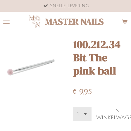
Snelle levering
Ga
direct
MASTER NAILS
naar
de
hoofdinhoud
100.212.34
Bit The
pink ball
€ 9,95
In
winkelwag