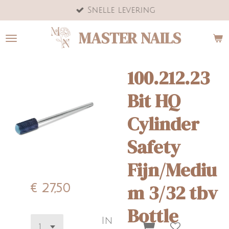
Snelle levering
Ga
direct
MASTER NAILS
naar
de
hoofdinhoud
100.212.23
Bit HQ
Cylinder
Safety
Fijn/Mediu
m 3/32 tbv
€ 27,50
Bottle
In