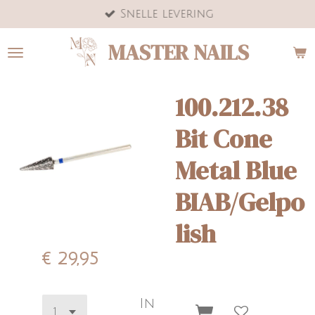
Snelle levering
Ga
direct
MASTER NAILS
naar
de
hoofdinhoud
100.212.38
Bit Cone
Metal Blue
BIAB/Gelpo
lish
€ 29,95
In