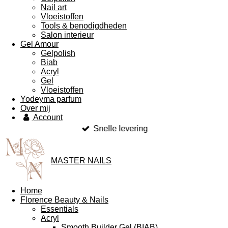
Nail art
Vloeistoffen
Tools & benodigdheden
Salon interieur
Gel Amour
Gelpolish
Biab
Acryl
Gel
Vloeistoffen
Yodeyma parfum
Over mij
Account
Snelle levering
MASTER NAILS
Home
Florence Beauty & Nails
Essentials
Acryl
Smooth Builder Gel (BIAB)