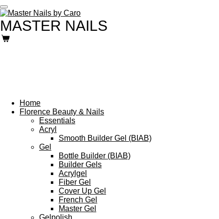
Ga
direct
MASTER NAILS
naar
de
hoofdinhoud
Home
Florence Beauty & Nails
Essentials
Acryl
Smooth Builder Gel (BIAB)
Gel
Bottle Builder (BIAB)
Builder Gels
Acrylgel
Fiber Gel
Cover Up Gel
French Gel
Master Gel
Gelpolish