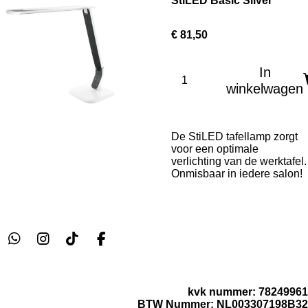
StiLED Basic Silver
€ 81,50
In
winkelwagen
De StiLED tafellamp zorgt
voor een optimale
verlichting van de werktafel.
Onmisbaar in iedere salon!
W
I
T
F
h
n
i
a
a
s
k
c
t
t
T
e
kvk nummer: 78249961
s
a
o
b
BTW Nummer: NL003307198B32