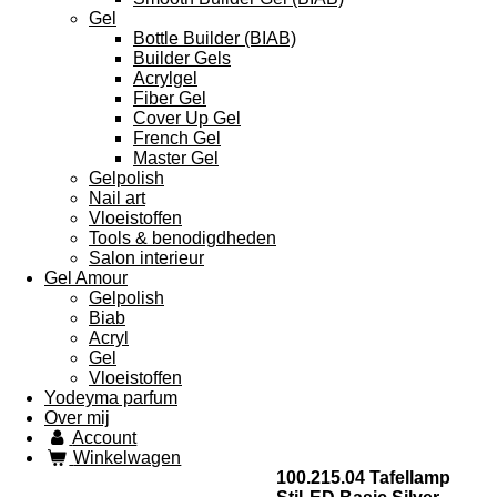
Gel
Bottle Builder (BIAB)
Builder Gels
Acrylgel
Fiber Gel
Cover Up Gel
French Gel
Master Gel
Gelpolish
Nail art
Vloeistoffen
Tools & benodigdheden
Salon interieur
Gel Amour
Gelpolish
Biab
Acryl
Gel
Vloeistoffen
Yodeyma parfum
Over mij
Account
Winkelwagen
100.215.04 Tafellamp