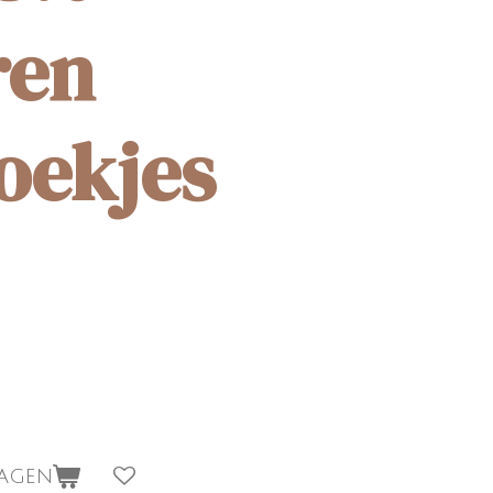
ren
oekjes
wagen