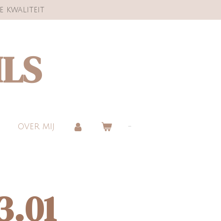
e kwaliteit
ILS
OVER MIJ
3.01