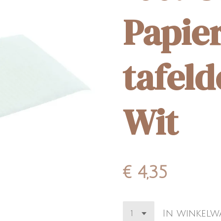
Papie
tafeld
Wit
€ 4,35
In winkel