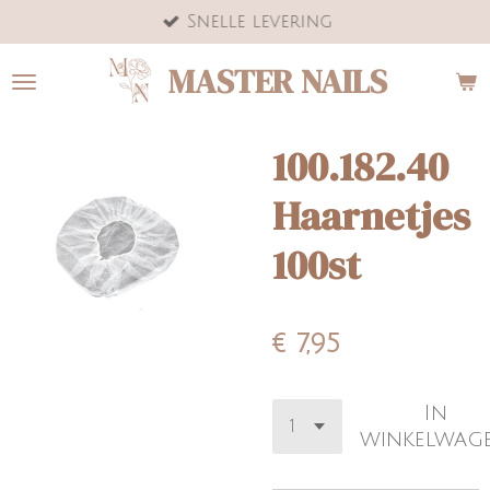
Snelle levering
Ga
direct
MASTER NAILS
naar
de
hoofdinhoud
100.182.40
Haarnetjes
100st
€ 7,95
In
winkelwag