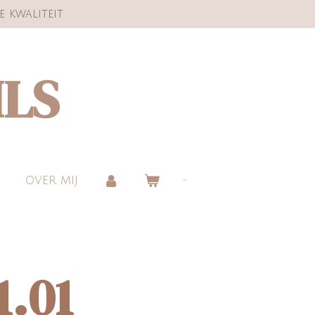
e kwaliteit
ILS
OVER MIJ
1.01