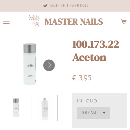
Snelle levering
Ga
direct
MASTER NAILS
naar
de
hoofdinhoud
100.173.22
Aceton
€ 3,95
Inhoud