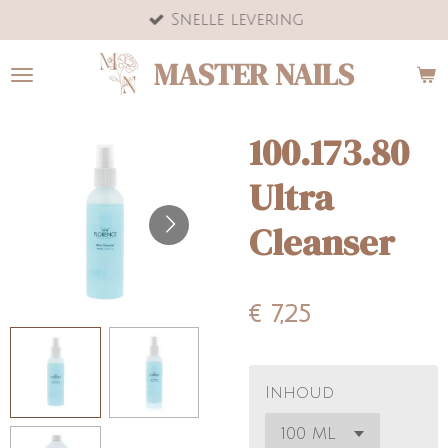
Snelle levering
Ga
direct
MASTER NAILS
naar
de
hoofdinhoud
100.173.80
Ultra
Cleanser
€ 7,25
Inhoud