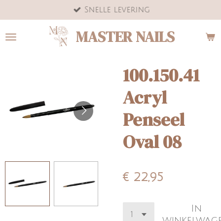
Snelle levering
Ga
direct
MASTER NAILS
naar
de
hoofdinhoud
100.150.41
Acryl
Penseel
Oval 08
€ 22,95
In
winkelwag