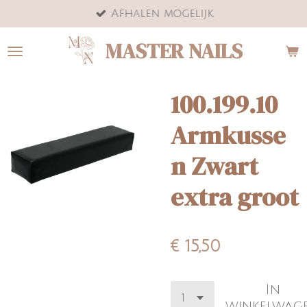
Afhalen mogelijk
Ga
direct
MASTER NAILS
naar
de
hoofdinhoud
100.199.10
Armkusse
n Zwart
extra groot
€ 15,50
In
winkelwag