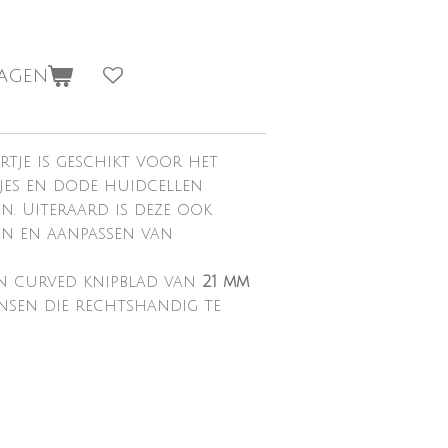
wagen
artje is geschikt voor het
tjes en dode huidcellen
. Uiteraard is deze ook
en en aanpassen van
en curved knipblad van
21
mm
nsen die rechtshandig te