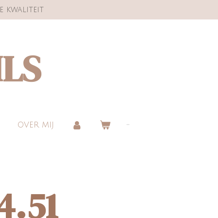
e kwaliteit
ILS
OVER MIJ
4.51