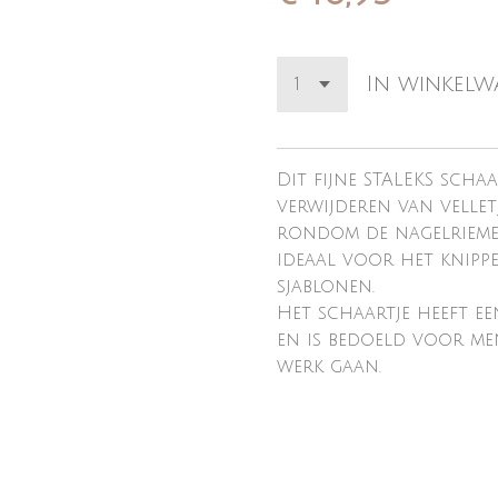
In winkel
Dit fijne STALEKS scha
verwijderen van velle
rondom de nagelriemen
ideaal voor het knipp
sjablonen.
Het schaartje heeft e
en is bedoeld voor me
werk gaan.