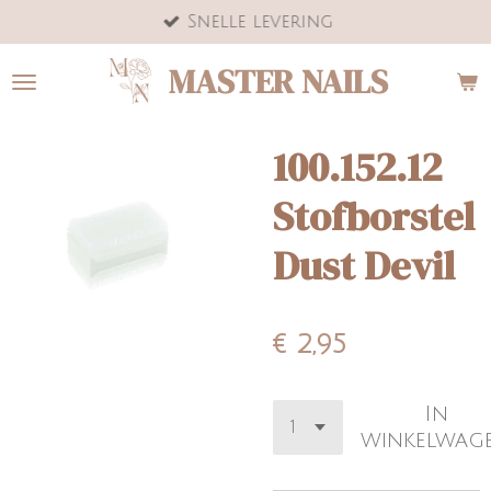
Snelle levering
Ga
direct
MASTER NAILS
naar
de
hoofdinhoud
100.152.12
Stofborstel
Dust Devil
€ 2,95
In
winkelwag