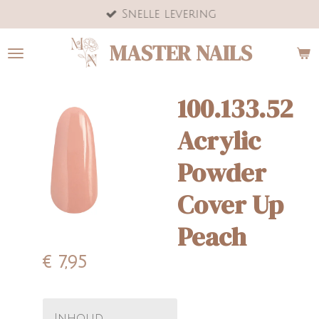
Snelle levering
Ga
direct
MASTER NAILS
naar
de
hoofdinhoud
100.133.52
Acrylic
Powder
Cover Up
Peach
€ 7,95
Inhoud