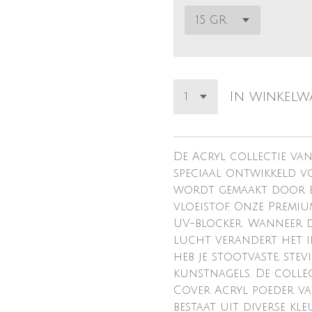
In winkel
De Acryl collectie van
speciaal ontwikkeld v
wordt gemaakt door e
vloeistof. Onze Premiu
UV-blocker. Wanneer d
lucht verandert het i
heb je stootvaste, stev
kunstnagels. De collec
Cover Acryl poeder va
bestaat uit diverse k