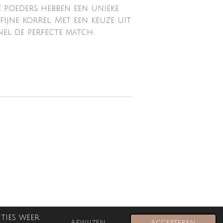
e poeders hebben een unieke
fijne korrel. Met een keuze uit
nel de perfecte match.
ties weer
Afwijzen
Accepteren