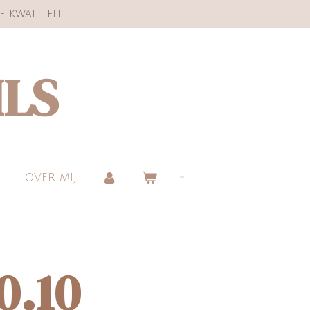
e kwaliteit
ILS
OVER MIJ
0.10