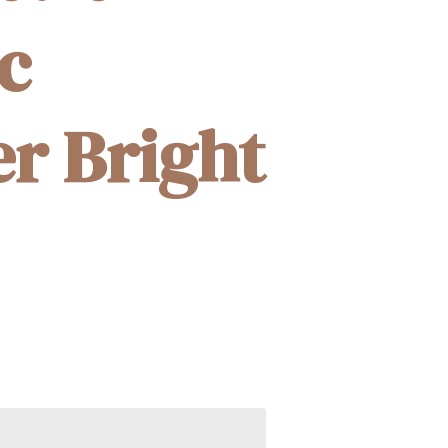
c
r Bright