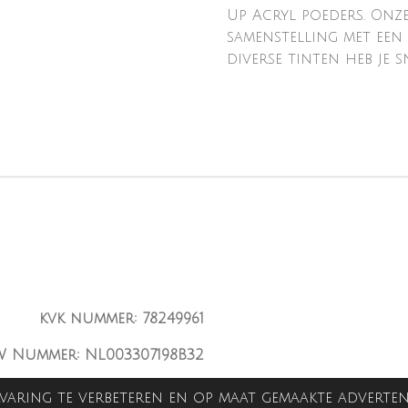
Up Acryl poeders. Onz
samenstelling met een 
diverse tinten heb je s
kvk nummer: 78249961
W Nummer: NL003307198B32
varing te verbeteren en op maat gemaakte adverten