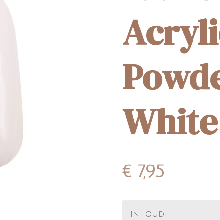
Acryli
Powde
White
€ 7,95
Inhoud