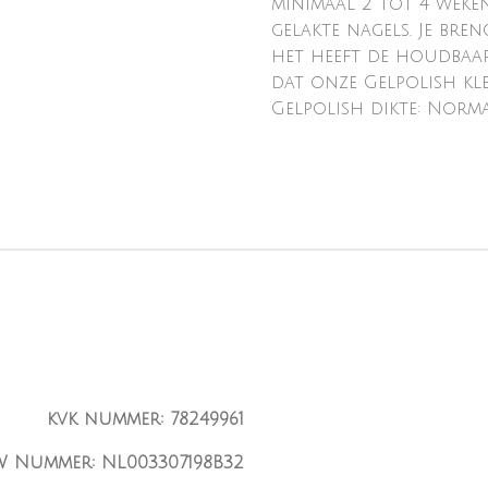
minimaal 2 tot 4 weke
gelakte nagels. Je bre
het heeft de houdbaarh
dat onze Gelpolish kl
Gelpolish dikte: Norm
kvk nummer: 78249961
W Nummer: NL003307198B32