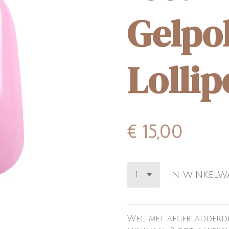
Gelpo
Lollip
€ 15,00
In winkel
Weg met afgebladderde