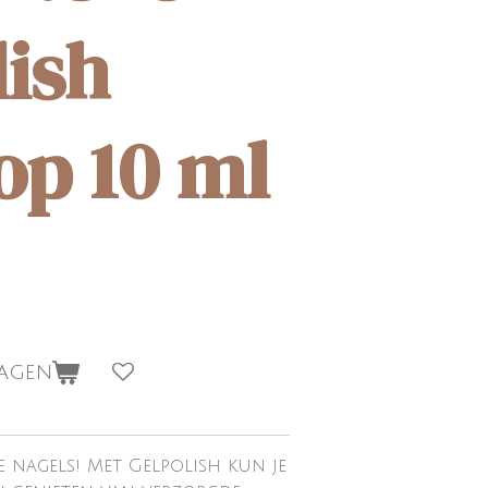
lish
op 10 ml
wagen
 nagels! Met Gelpolish kun je