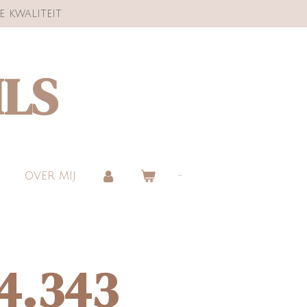
e kwaliteit
ILS
OVER MIJ
24.343