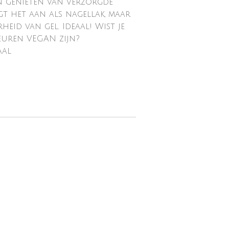
n genieten van verzorgde
ngt het aan als nagellak, maar
eid van gel. Ideaal! Wist je
euren VEGAN zijn?
aal