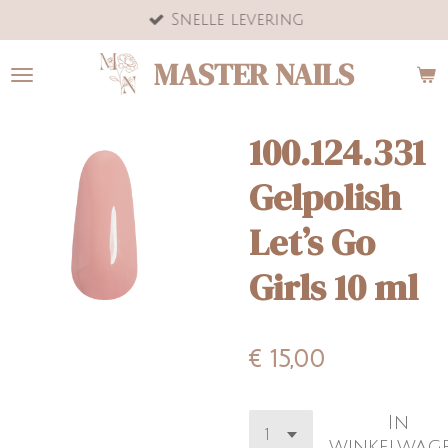
Snelle levering
Ga
direct
MASTER NAILS
naar
de
hoofdinhoud
100.124.331
Gelpolish
Let’s Go
Girls 10 ml
€ 15,00
In
winkelwag