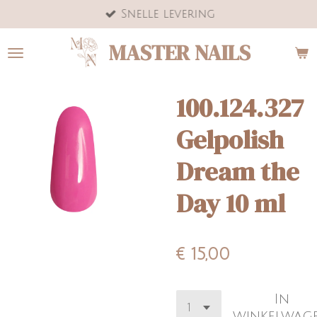
Snelle levering
Ga
direct
MASTER NAILS
naar
de
hoofdinhoud
100.124.327
Gelpolish
Dream the
Day 10 ml
€ 15,00
In
winkelwag