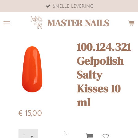
Snelle levering
Ga
direct
MASTER NAILS
naar
de
hoofdinhoud
100.124.321
Gelpolish
Salty
Kisses 10
ml
€ 15,00
In