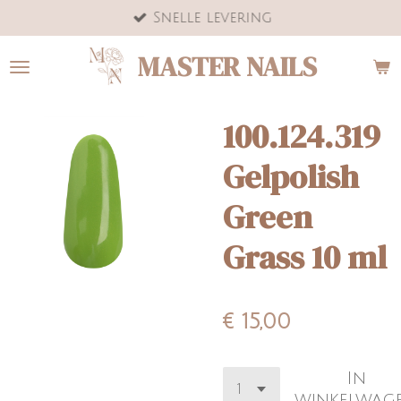
Snelle levering
Ga
direct
MASTER NAILS
naar
de
hoofdinhoud
100.124.319
Gelpolish
Green
Grass 10 ml
€ 15,00
In
winkelwag