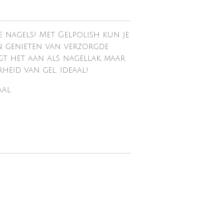
 nagels! Met Gelpolish kun je
n genieten van verzorgde
ngt het aan als nagellak, maar
eid van gel. Ideaal!
aal