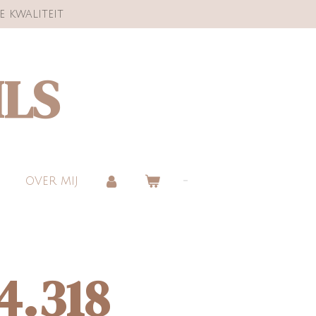
e kwaliteit
ILS
OVER MIJ
4.318