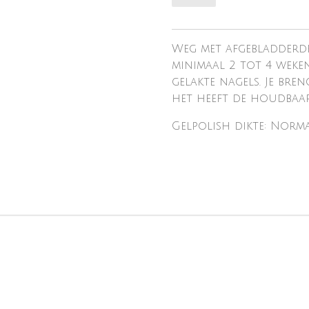
Weg met afgebladderde
minimaal 2 tot 4 weke
gelakte nagels. Je bre
het heeft de houdbaarh
Gelpolish dikte: Norm