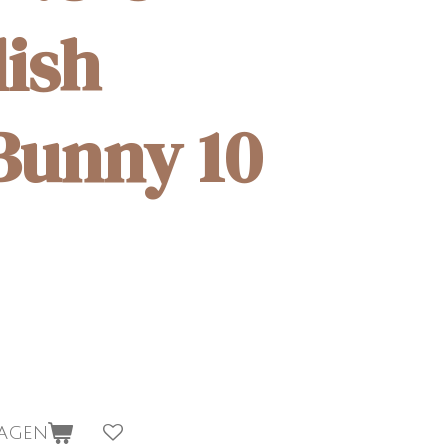
lish
Bunny 10
wagen