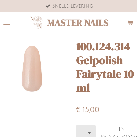
Snelle levering
Ga
direct
MASTER NAILS
naar
de
hoofdinhoud
100.124.314
Gelpolish
Fairytale 10
ml
€ 15,00
In
winkelwag