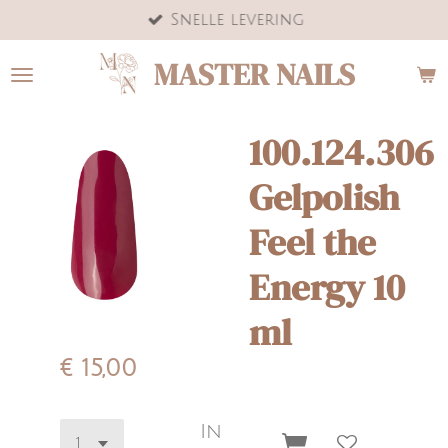
Snelle levering
Ga
direct
MASTER NAILS
naar
de
hoofdinhoud
100.124.306
Gelpolish
Feel the
Energy 10
ml
€ 15,00
In