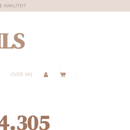
e kwaliteit
ILS
OVER MIJ
24.305