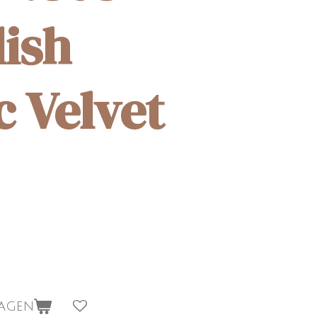
lish
c Velvet
wagen