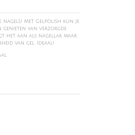
 nagels! Met Gelpolish kun je
n genieten van verzorgde
ngt het aan als nagellak, maar
eid van gel. Ideaal!
aal