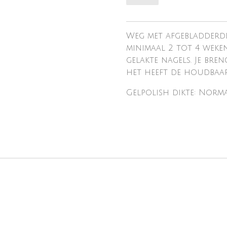
Weg met afgebladderde
minimaal 2 tot 4 weke
gelakte nagels. Je bre
het heeft de houdbaarh
Gelpolish dikte: Norm